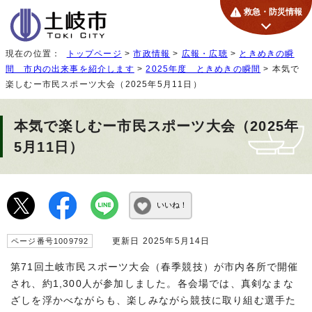
救急・防災情報
現在の位置：
トップページ
>
市政情報
>
広報・広聴
>
ときめきの瞬
間 市内の出来事を紹介します
>
2025年度 ときめきの瞬間
> 本気で
楽しむー市民スポーツ大会（2025年5月11日）
本気で楽しむー市民スポーツ大会（2025年
5月11日）
いいね！
更新日 2025年5月14日
ページ番号1009792
第71回土岐市民スポーツ大会（春季競技）が市内各所で開催
され、約1,300人が参加しました。各会場では、真剣なまな
ざしを浮かべながらも、楽しみながら競技に取り組む選手た