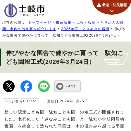
救急・防災情報
現在の位置：
トップページ
>
市政情報
>
広報・広聴
>
ときめきの瞬
間 市内の出来事を紹介します
>
2025年度 ときめきの瞬間
> 伸びや
かな園舎で健やかに育って 駄知こども園竣工式(2026年3月24日）
伸びやかな園舎で健やかに育って 駄知こ
ども園竣工式(2026年3月24日）
いいね！
更新日 2026年3月25日
ページ番号1011151
新しい認定こども園「駄知こども園」の竣工式が開催されま
した。老朽化した「みなみこども園」と「駄知小学校附属幼
稚園」を統合して造られた同園は、木の温かみを感じる平屋