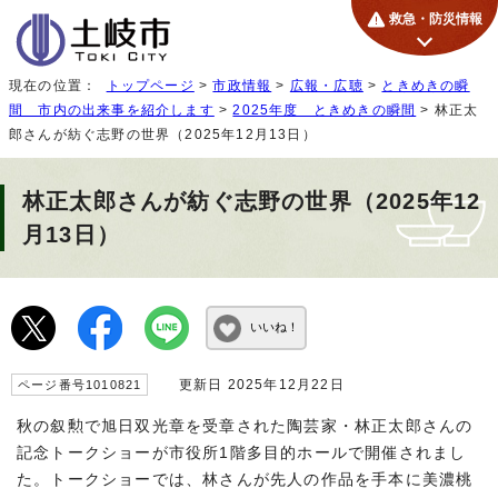
救急・防災情報
現在の位置：
トップページ
>
市政情報
>
広報・広聴
>
ときめきの瞬
間 市内の出来事を紹介します
>
2025年度 ときめきの瞬間
> 林正太
郎さんが紡ぐ志野の世界（2025年12月13日）
林正太郎さんが紡ぐ志野の世界（2025年12
月13日）
いいね！
更新日 2025年12月22日
ページ番号1010821
秋の叙勲で旭日双光章を受章された陶芸家・林正太郎さんの
記念トークショーが市役所1階多目的ホールで開催されまし
た。トークショーでは、林さんが先人の作品を手本に美濃桃