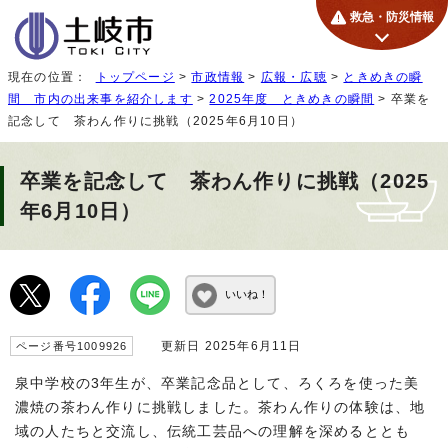
救急・防災情報
現在の位置：
トップページ
>
市政情報
>
広報・広聴
>
ときめきの瞬
間 市内の出来事を紹介します
>
2025年度 ときめきの瞬間
> 卒業を
記念して 茶わん作りに挑戦（2025年6月10日）
卒業を記念して 茶わん作りに挑戦（2025
年6月10日）
いいね！
更新日 2025年6月11日
ページ番号1009926
泉中学校の3年生が、卒業記念品として、ろくろを使った美
濃焼の茶わん作りに挑戦しました。茶わん作りの体験は、地
域の人たちと交流し、伝統工芸品への理解を深めるととも