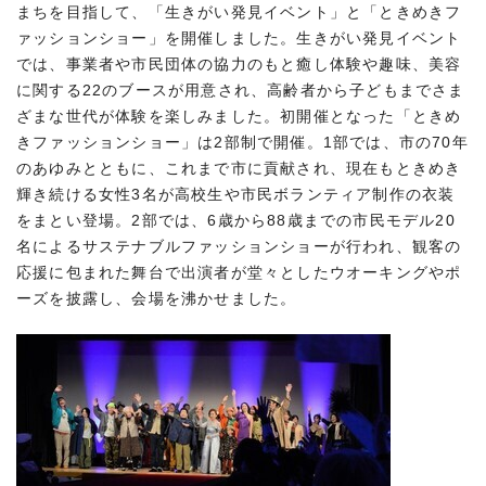
まちを目指して、「生きがい発見イベント」と「ときめきフ
ァッションショー」を開催しました。生きがい発見イベント
では、事業者や市民団体の協力のもと癒し体験や趣味、美容
に関する22のブースが用意され、高齢者から子どもまでさま
ざまな世代が体験を楽しみました。初開催となった「ときめ
きファッションショー」は2部制で開催。1部では、市の70年
のあゆみとともに、これまで市に貢献され、現在もときめき
輝き続ける女性3名が高校生や市民ボランティア制作の衣装
をまとい登場。2部では、6歳から88歳までの市民モデル20
名によるサステナブルファッションショーが行われ、観客の
応援に包まれた舞台で出演者が堂々としたウオーキングやポ
ーズを披露し、会場を沸かせました。