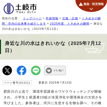
救急・防災情報
現在の位置：
トップページ
>
市政情報
>
広報・広聴
>
ときめきの瞬
間 市内の出来事を紹介します
>
2025年度 ときめきの瞬間
> 身近な
川の水はきれいかな（2025年7月12日）
身近な川の水はきれいかな（2025年7月12
日）
いいね！
更新日 2025年7月14日
ページ番号1010111
肥田川の上流で、環境学習講座カワゲラウォッチングが開催
され、小学生と保護者10組が水質浄化や環境保全の大切さを
学びました。参加者は、河川に生息する生物を調べ、その種